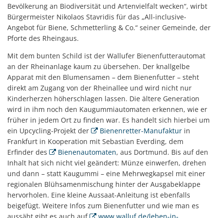
Bevölkerung an Biodiversität und Artenvielfalt wecken“, wirbt
Bürgermeister Nikolaos Stavridis für das „All-inclusive-
Angebot für Biene, Schmetterling & Co.“ seiner Gemeinde, der
Pforte des Rheingaus.
Mit dem bunten Schild ist der Wallufer Bienenfutterautomat
an der Rheinanlage kaum zu übersehen. Der knallgelbe
Apparat mit den Blumensamen – dem Bienenfutter – steht
direkt am Zugang von der Rheinallee und wird nicht nur
Kinderherzen höherschlagen lassen. Die ältere Generation
wird in ihm noch den Kaugummiautomaten erkennen, wie er
früher in jedem Ort zu finden war. Es handelt sich hierbei um
ein Upcycling-Projekt der
Bienenretter-Manufaktur
in
Frankfurt in Kooperation mit Sebastian Everding, dem
Erfinder des
Bienenautomaten
, aus Dortmund. Bis auf den
Inhalt hat sich nicht viel geändert: Münze einwerfen, drehen
und dann – statt Kaugummi – eine Mehrwegkapsel mit einer
regionalen Blühsamenmischung hinter der Ausgabeklappe
hervorholen. Eine kleine Aussaat-Anleitung ist ebenfalls
beigefügt. Weitere Infos zum Bienenfutter und wie man es
aussäht gibt es auch auf
www.walluf.de/leben-in-