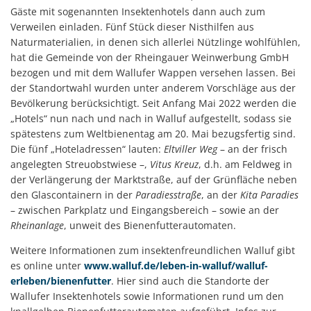
Gäste mit sogenannten Insektenhotels dann auch zum
Verweilen einladen. Fünf Stück dieser Nisthilfen aus
Naturmaterialien, in denen sich allerlei Nützlinge wohlfühlen,
hat die Gemeinde von der Rheingauer Weinwerbung GmbH
bezogen und mit dem Wallufer Wappen versehen lassen. Bei
der Standortwahl wurden unter anderem Vorschläge aus der
Bevölkerung berücksichtigt. Seit Anfang Mai 2022 werden die
„Hotels“ nun nach und nach in Walluf aufgestellt, sodass sie
spätestens zum Weltbienentag am 20. Mai bezugsfertig sind.
Die fünf „Hoteladressen“ lauten:
Eltviller Weg
– an der frisch
angelegten Streuobstwiese –,
Vitus Kreuz
, d.h. am Feldweg in
der Verlängerung der Marktstraße, auf der Grünfläche neben
den Glascontainern in der
Paradiesstraße
, an der
Kita Paradies
– zwischen Parkplatz und Eingangsbereich – sowie an der
Rheinanlage
, unweit des Bienenfutterautomaten.
Weitere Informationen zum insektenfreundlichen Walluf gibt
es online unter
www.walluf.de/leben-in-walluf/walluf-
erleben/bienenfutter
. Hier sind auch die Standorte der
Wallufer Insektenhotels sowie Informationen rund um den