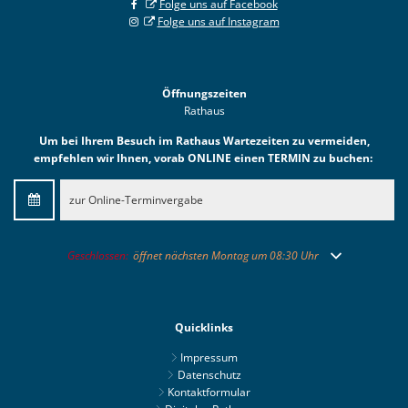
Folge uns auf Facebook
Folge uns auf Instagram
Öffnungszeiten
Rathaus
Um bei Ihrem Besuch im Rathaus Wartezeiten zu vermeiden,
empfehlen wir Ihnen, vorab ONLINE einen TERMIN zu buchen:
zur Online-Terminvergabe
Klicken, um weitere Öffnungs- oder Schließzeiten auszublenden
Geschlossen:
öffnet nächsten Montag um 08:30 Uhr
Quicklinks
Impressum
Datenschutz
Kontaktformular