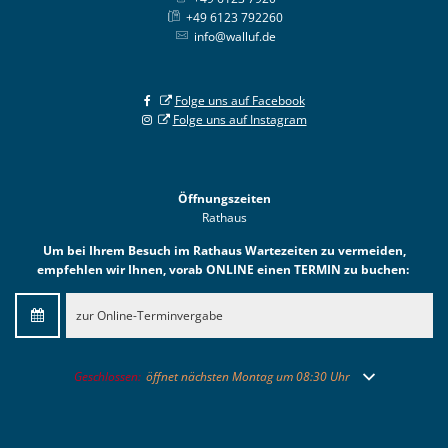
+49 6123 792260
info@walluf.de
Folge uns auf Facebook
Folge uns auf Instagram
Öffnungszeiten
Rathaus
Um bei Ihrem Besuch im Rathaus Wartezeiten zu vermeiden,
empfehlen wir Ihnen, vorab ONLINE einen TERMIN zu buchen:
zur Online-Terminvergabe
Klicken, um weitere Öffnungs- oder Schließzeiten auszublenden
Geschlossen:
öffnet nächsten Montag um 08:30 Uhr