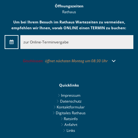
Öffnungszeiten
Rathaus
Um bei Ihrem Besuch im Rathaus Wartezeiten zu vermeiden,
empfehlen wir Ihnen, vorab ONLINE einen TERMIN zu buchen:
zur Online-Terminvergabe
Klicken, um weitere Öffnungs- oder Schließzeiten auszublenden
Geschlossen:
öffnet nächsten Montag um 08:30 Uhr
Quicklinks
Impressum
Datenschutz
Kontaktformular
Digitales Rathaus
Ratsinfo
Anfahrt
Links