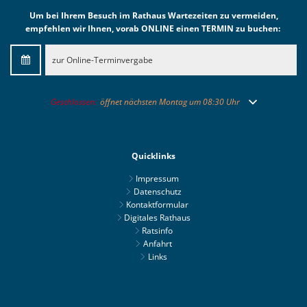
Um bei Ihrem Besuch im Rathaus Wartezeiten zu vermeiden,
empfehlen wir Ihnen, vorab ONLINE einen TERMIN zu buchen:
zur Online-Terminvergabe
Klicken, um weitere Öffnungs- oder Schließzeiten auszublenden
Geschlossen:
öffnet nächsten Montag um 08:30 Uhr
Quicklinks
Impressum
Datenschutz
Kontaktformular
Digitales Rathaus
Ratsinfo
Anfahrt
Links