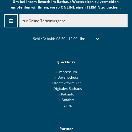
Um bei Ihrem Besuch im Rathaus Wartezeiten zu vermeiden,
empfehlen wir Ihnen, vorab ONLINE einen TERMIN zu buchen:
zur Online-Terminvergabe
Klicken, um weitere Öffnungs- oder Schließzeiten auszublen
Schließt bald:
08:30
-
12:00
Uhr
Von 08:30 bis 12:00 Uhr
Quicklinks
Impressum
Datenschutz
Kontaktformular
Digitales Rathaus
Ratsinfo
Anfahrt
Links
Partner