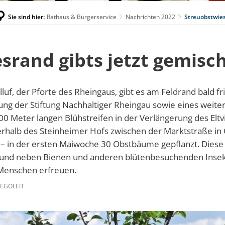
Sie sind hier:
Rathaus & Bürgerservice
Nachrichten 2022
Streuobstwie
rand gibts jetzt gemisc
uf, der Pforte des Rheingaus, gibt es am Feldrand bald fr
zung der Stiftung Nachhaltiger Rheingau sowie eines weit
00 Meter langen Blühstreifen in der Verlängerung des Elt
halb des Steinheimer Hofs zwischen der Marktstraße in 
e – in der ersten Maiwoche 30 Obstbäume gepflanzt. Diese 
n und neben Bienen und anderen blütenbesuchenden Insek
enschen erfreuen.
EGOLEIT