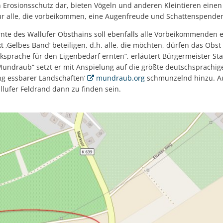
 Erosionsschutz dar, bieten Vögeln und anderen Kleintieren eine
ür alle, die vorbeikommen, eine Augenfreude und Schattenspender
Ernte des Wallufer Obsthains soll ebenfalls alle Vorbeikommenden 
t ‚Gelbes Band‘ beteiligen, d.h. alle, die möchten, dürfen das Ob
sprache für den Eigenbedarf ernten“, erläutert Bürgermeister Stav
undraub“ setzt er mit Anspielung auf die größte deutschsprachige 
g essbarer Landschaften‘
mundraub.org
schmunzelnd hinzu. Au
lufer Feldrand dann zu finden sein.