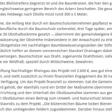
 des Blühstreifens begrenzt ist und die Baumkronen, die hier den
ergleichsweise geringeren Bereich des Ackers beschatten. Die ges
es Feldwegs nach Eltville misst rund 300 x 5 Meter.
ume, die Anfang Mai durch ein Baumschulunternehmen gepflanzt 
flanzfläche durch die Baumschule vorbereitet, drei Tage später, a
ie 30 Obsthalbstämme gesetzt –, übernimmt der gemeindeeigene 
ässerung der Obstreihe insbesondere in der Anwachszeit zu erlei
Obstgehölze mit nachhaltigen Baumbewässerungssäcken der Stift
ätzlich helfen an diesem sonnenreichen Standort Drainagen dabei
versorgen. Baumschützer aus Draht, sogenannte Drahthosen, solle
 vor Wildfraß, speziell durch Wildschweine, bewahren.
tiftung Nachhaltiger Rheingau das Projekt mit 2.600 €, was gut eine
, und stellt zusätzlich zu ihrem finanziellen Engagement die 30 n
Verfügung. Um das Projekt finanziell zu stemmen, hat die Gemein
rd geholt, der ebenfalls rund ein Drittel der Maßnahme übernimmt
Errichtung und den Unterhalt der Obstbaumallee stammen aus ge
n Obstbäumen einen Beitrag zum Umwelt- und Naturschutz leisten“
 Stavridis zu dem Projekt. „Die blütenreichen Bäume locken Biene
auch den umliegenden Feldern zugutekommen. Darüber hinaus stel