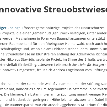
innovative Streuobstwies
tiger Rheingau
fördert gemeinnützige Projekte des Naturschutzes 
e Projekte, die einen gemeinnützigen Zweck verfolgen, unter and
ts werden Maßnahmen in Form von Baumpflanzungen unterstützt – 
 neuen Baumbestand für den Rheingauer Heimatwald, doch auch 
dschaftspflege und, wenn sie am Feldrand stehen, dem Umwelt- un
ine Streuobstwiese im Blühstreifen entlang der Ackerfläche Richtun
er Nikolaos Stavridis geplante Projekt im Sinne des Erhalts wert
tenvielfalt förderfähig. „Unseren Leitspruch
Aus Liebe für Morgen
s
 innovativ umgesetzt“, freut sich Andrea Engelmann vom Stiftungs
 das Bauamt der Gemeinde Walluf zusammen mit der Stiftung Nac
wählt hat, handelt es sich um sogenannte Halbstämme in heimisch
ne. Die kleinere, Halbstamm genannte Züchtung nimmt weniger Ra
 und ist dank der geringeren Höhe leichter abzuernten. Dabei lie
ag. Die Raumersparnis war ein ausschlaggebendes Kriterium für di