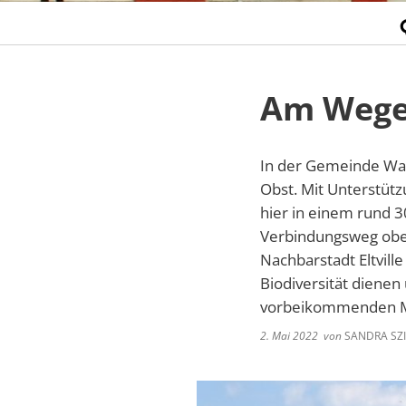
Am Weges
In der Gemeinde Wall
Obst. Mit Unterstüt
hier in einem rund 3
Verbindungsweg ober
Nachbarstadt Eltvill
Biodiversität diene
vorbeikommenden M
2. Mai 2022
von
SANDRA SZI