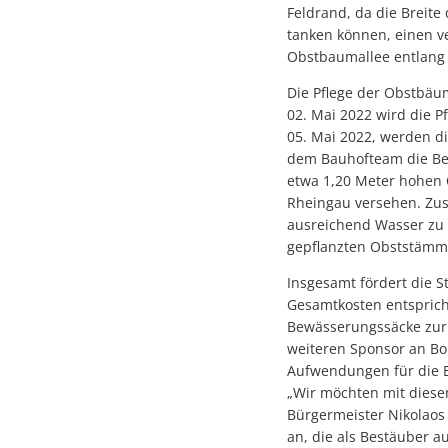
Feldrand, da die Breite
tanken können, einen v
Obstbaumallee entlang d
Die Pflege der Obstbä
02. Mai 2022 wird die P
05. Mai 2022, werden d
dem Bauhofteam die Bew
etwa 1,20 Meter hohen 
Rheingau versehen. Zus
ausreichend Wasser zu 
gepflanzten Obststämme
Insgesamt fördert die S
Gesamtkosten entspricht
Bewässerungssäcke zur 
weiteren Sponsor an Bo
Aufwendungen für die 
„Wir möchten mit diese
Bürgermeister Nikolaos
an, die als Bestäuber 