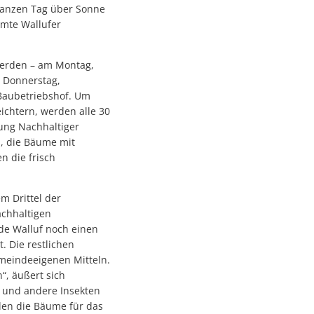
 ganzen Tag über Sonne
amte Wallufer
werden – am Montag,
m Donnerstag,
Baubetriebshof. Um
chtern, werden alle 30
ung Nachhaltiger
, die Bäume mit
n die frisch
m Drittel der
achhaltigen
de Walluf noch einen
. Die restlichen
meindeeigenen Mitteln.
, äußert sich
n und andere Insekten
len die Bäume für das