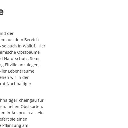
e
und der
erem aus dem Bereich
so auch in Walluf. Hier
heimische Obstbäume
d Naturschutz. Somit
g Eltville anzulegen,
voller Lebensräume
ehen wir in der
rat Nachhaltiger
hhaltiger Rheingau für
en, hellen Obstsorten,
um in Anspruch als ein
fert sie einen
e Pflanzung am