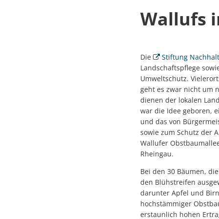
Wallufs 
Die
Stiftung Nachhal
Landschaftspflege sowi
Umweltschutz. Vieleror
geht es zwar nicht um
dienen der lokalen Lan
war die Idee geboren, e
und das von Bürgermeist
sowie zum Schutz der Ar
Wallufer Obstbaumallee
Rheingau.
Bei den 30 Bäumen, die
den Blühstreifen ausge
darunter Apfel und Bir
hochstämmiger Obstbaum
erstaunlich hohen Ertr