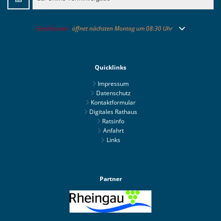
Klicken, um weitere Öffnungs- oder Schließzeiten auszublenden
Geschlossen:
öffnet nächsten Montag um 08:30 Uhr
Quicklinks
Impressum
Datenschutz
Kontaktformular
Digitales Rathaus
Ratsinfo
Anfahrt
Links
Partner