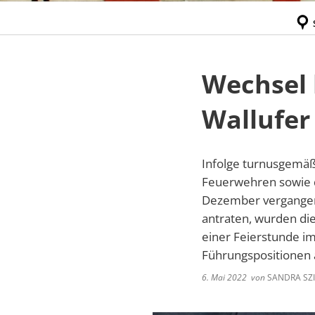
Wechsel 
Wallufer
Infolge turnusgemä
Feuerwehren sowie d
Dezember vergangene
antraten, wurden di
einer Feierstunde i
Führungspositionen
6. Mai 2022
von
SANDRA SZI