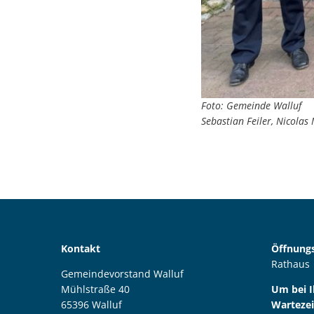
Foto: Gemeinde Walluf
Sebastian Feiler, Nicolas
Kontakt
Öffnungs
Rathaus
Gemeindevorstand Walluf
Mühlstraße 40
Um bei 
65396 Walluf
Wartezei