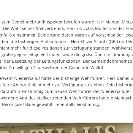
d zum Gemeindebrandinspektor berufen wurde Herr Manuel Metzger
 Die Wahl seines Stellvertreters, Herrn Nicolas Müller von der Fre
enfalls einstimmig. Beide Kandidaten waren auf Vorschlag der jew
m die bisherigen Amtsinhaber – Herr Oliver Schütz (GBI) und Herr
icht mehr für diese Positionen zur Verfügung standen. Wahlvors
 große gegenseitige Vertrauen sowie die große Übereinstimmung 
i der Besetzung der Leitungsfunktionen. Der Gemeindebrandinspe
eider Freiwilligen Feuerwehren der Gemeinde Walluf.
uerwehr Niederwalluf hatte der bisherige Wehrführer, Herr Daniel S
weitere Amtszeit nicht mehr zur Verfügung zu stehen. Sein bisherige
e daraufhin einstimmig zum neuen Wehrführer der Niederwallufer 
ewordene Amt des stellvertretenden Wehrführers hat die Mannschaf
Herrn Josef Baier gewählt – ebenfalls einstimmig.