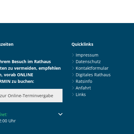
zeiten
Quicklinks
Impressum
Ihrem Besuch im Rathaus
Datenschutz
ten zu vermeiden, empfehlen
Kontaktformular
n, vorab ONLINE
Digitales Rathaus
RMIN zu buchen:
Ratsinfo
Anfahrt
Links
zur Online-Terminvergabe
 um weitere Öffnungs- oder Schließzeiten auszublenden
fnet:
2:00
Uhr
Von 08:30 bis 12:00 Uhr