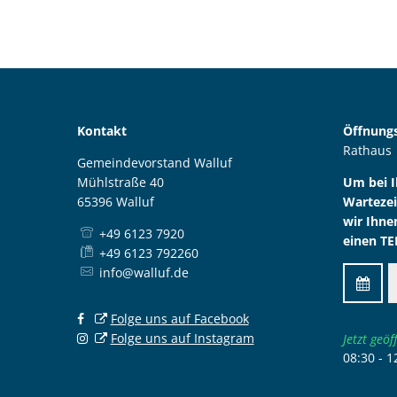
Kontakt
Öffnungs
Rathaus
Gemeindevorstand Walluf
Mühlstraße 40
Um bei 
65396 Walluf
Wartezei
wir Ihne
+49 6123 7920
einen TE
+49 6123 792260
info@walluf.de
Folge uns auf Facebook
Folge uns auf Instagram
Klicken,
Jetzt geöf
08:30
-
1