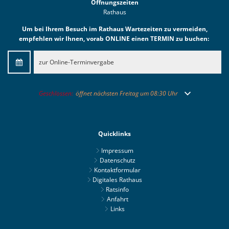
Öffnungszeiten
Rathaus
Um bei Ihrem Besuch im Rathaus Wartezeiten zu vermeiden,
empfehlen wir Ihnen, vorab ONLINE einen TERMIN zu buchen:
zur Online-Terminvergabe
Klicken, um weitere Öffnungs- oder Schließzeiten auszublenden
Geschlossen:
öffnet nächsten Freitag um 08:30 Uhr
Quicklinks
Impressum
Datenschutz
Kontaktformular
Digitales Rathaus
Ratsinfo
Anfahrt
Links