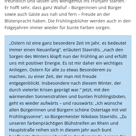
freundlich und lassen uns wohlgemut ins Frühjahr starten.“
Er hofft sehr, dass ganz Walluf – Bürgerinnen und Bürger
sowie auch Gäste aus nah und fern – Freude an der
Blütenpracht haben. Die Frühlingsblüher werden auch in den
Folgejahren immer wieder für bunte Farben sorgen.
„Ostern ist eine ganz besondere Zeit im Jahr, es bedeutet
immer einen Neuanfang“, erläutert Stavridis, „nach den
Sorgen des Winters klopft nun der Frühling an und erfüllt
uns mit positiver Energie. Es ist mir daher ein wichtiges
Anliegen, Ostern für alle zu etwas Besonderem zu
machen, zu einer Zeit, der man mit Freude
entgegenblickt. Insbesondere nach diesem Winter, der
durch vielerlei Krisen geprägt war.“ Jetzt, mit den
wärmenden Sonnenstrahlen und bunten Frühlingsboten,
geht es wieder aufwärts – und rauswärts: „Ich wünsche
allen Bürgerinnen und Bürgern schöne Ostertage mit viel
Frühlingssonne“, so Bürgermeister Nikolaos Stavridis. „Zu
unseren farbenprächtigen Blühstreifen an Rhein und
Hauptstraße reihen sich in diesem Jahr auch bunt