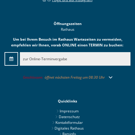
Öffnungszeiten
Rathaus
Um bei Ihrem Besuch im Rathaus Wartezeiten zu vermeiden,
empfehlen wir Ihnen, vorab ONLINE einen TERMIN zu buchen:
zur Online-Terminvergabe
Klicken, um weitere Öffnungs- oder Schließzeiten auszublenden
Geschlossen:
öffnet nächsten Freitag um 08:30 Uhr
Quicklinks
Impressum
Datenschutz
Kontaktformular
Digitales Rathaus
Ratsinfo