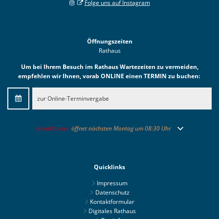
Folge uns auf Instagram
Öffnungszeiten
Rathaus
Um bei Ihrem Besuch im Rathaus Wartezeiten zu vermeiden,
empfehlen wir Ihnen, vorab ONLINE einen TERMIN zu buchen:
zur Online-Terminvergabe
Klicken, um weitere Öffnungs- oder Schließzeiten auszublenden
Geschlossen:
öffnet nächsten Montag um 08:30 Uhr
Quicklinks
Impressum
Datenschutz
Kontaktformular
Digitales Rathaus