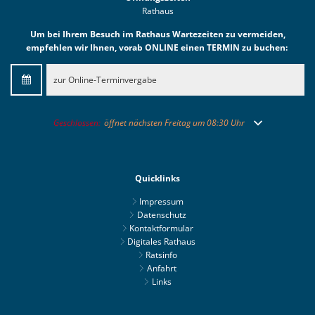
Rathaus
Um bei Ihrem Besuch im Rathaus Wartezeiten zu vermeiden,
empfehlen wir Ihnen, vorab ONLINE einen TERMIN zu buchen:
zur Online-Terminvergabe
Klicken, um weitere Öffnungs- oder Schließzeiten auszublenden
Geschlossen:
öffnet nächsten Freitag um 08:30 Uhr
Quicklinks
Impressum
Datenschutz
Kontaktformular
Digitales Rathaus
Ratsinfo
Anfahrt
Links