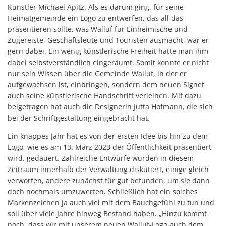
Künstler Michael Apitz. Als es darum ging, für seine
Heimatgemeinde ein Logo zu entwerfen, das all das
präsentieren sollte, was Walluf für Einheimische und
Zugereiste, Geschäftsleute und Touristen ausmacht, war er
gern dabei. Ein wenig künstlerische Freiheit hatte man ihm
dabei selbstverständlich eingeräumt. Somit konnte er nicht
nur sein Wissen über die Gemeinde Walluf, in der er
aufgewachsen ist, einbringen, sondern dem neuen Signet
auch seine künstlerische Handschrift verleihen. Mit dazu
beigetragen hat auch die Designerin Jutta Hofmann, die sich
bei der Schriftgestaltung eingebracht hat.
Ein knappes Jahr hat es von der ersten Idee bis hin zu dem
Logo, wie es am 13. März 2023 der Öffentlichkeit präsentiert
wird, gedauert. Zahlreiche Entwürfe wurden in diesem
Zeitraum innerhalb der Verwaltung diskutiert, einige gleich
verworfen, andere zunächst für gut befunden, um sie dann
doch nochmals umzuwerfen. Schließlich hat ein solches
Markenzeichen ja auch viel mit dem Bauchgefühl zu tun und
soll über viele Jahre hinweg Bestand haben. „Hinzu kommt
noch, dass wir mit unserem neuen Walluf-Logo auch dem