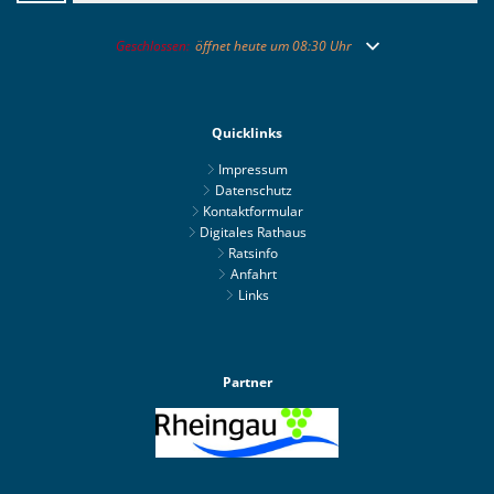
Klicken, um weitere Öffnungs- oder Schließzeiten auszublend
Geschlossen:
öffnet heute um 08:30 Uhr
Quicklinks
Impressum
Datenschutz
Kontaktformular
Digitales Rathaus
Ratsinfo
Anfahrt
Links
Partner