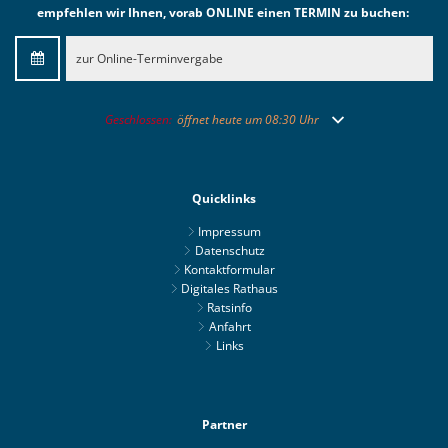
empfehlen wir Ihnen, vorab ONLINE einen TERMIN zu buchen:
zur Online-Terminvergabe
Klicken, um weitere Öffnungs- oder Schließzeiten auszublend
Geschlossen:
öffnet heute um 08:30 Uhr
Quicklinks
Impressum
Datenschutz
Kontaktformular
Digitales Rathaus
Ratsinfo
Anfahrt
Links
Partner