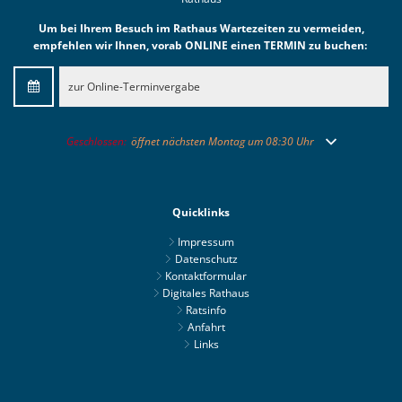
Um bei Ihrem Besuch im Rathaus Wartezeiten zu vermeiden,
empfehlen wir Ihnen, vorab ONLINE einen TERMIN zu buchen:
zur Online-Terminvergabe
Klicken, um weitere Öffnungs- oder Schließzeiten auszublenden
Geschlossen:
öffnet nächsten Montag um 08:30 Uhr
Quicklinks
Impressum
Datenschutz
Kontaktformular
Digitales Rathaus
Ratsinfo
Anfahrt
Links