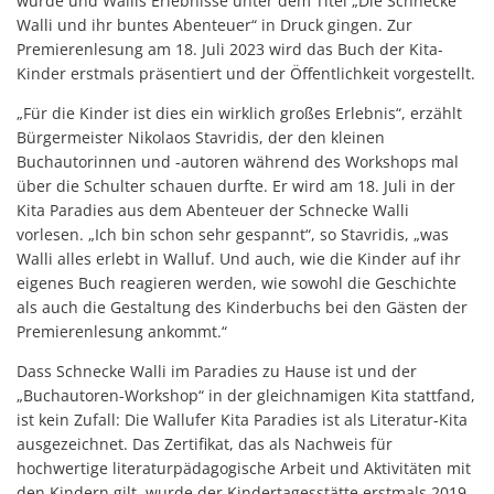
wurde und Wallis Erlebnisse unter dem Titel „Die Schnecke
Walli und ihr buntes Abenteuer“ in Druck gingen. Zur
Premierenlesung am 18. Juli 2023 wird das Buch der Kita-
Kinder erstmals präsentiert und der Öffentlichkeit vorgestellt.
„Für die Kinder ist dies ein wirklich großes Erlebnis“, erzählt
Bürgermeister Nikolaos Stavridis, der den kleinen
Buchautorinnen und -autoren während des Workshops mal
über die Schulter schauen durfte. Er wird am 18. Juli in der
Kita Paradies aus dem Abenteuer der Schnecke Walli
vorlesen. „Ich bin schon sehr gespannt“, so Stavridis, „was
Walli alles erlebt in Walluf. Und auch, wie die Kinder auf ihr
eigenes Buch reagieren werden, wie sowohl die Geschichte
als auch die Gestaltung des Kinderbuchs bei den Gästen der
Premierenlesung ankommt.“
Dass Schnecke Walli im Paradies zu Hause ist und der
„Buchautoren-Workshop“ in der gleichnamigen Kita stattfand,
ist kein Zufall: Die Wallufer Kita Paradies ist als Literatur-Kita
ausgezeichnet. Das Zertifikat, das als Nachweis für
hochwertige literaturpädagogische Arbeit und Aktivitäten mit
den Kindern gilt, wurde der Kindertagesstätte erstmals 2019