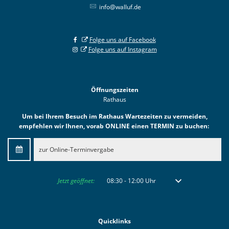
info@walluf.de
Folge uns auf Facebook
Folge uns auf Instagram
Öffnungszeiten
Rathaus
Um bei Ihrem Besuch im Rathaus Wartezeiten zu vermeiden,
empfehlen wir Ihnen, vorab ONLINE einen TERMIN zu buchen:
zur Online-Terminvergabe
Klicken, um weitere Öffnungs- oder Schließzeiten auszublenden
Jetzt geöffnet:
08:30
-
12:00
Uhr
Von 08:30 bis 12:00 
Quicklinks