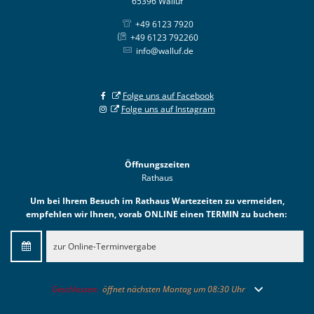
65396 Walluf
+49 6123 7920
+49 6123 792260
info@walluf.de
Folge uns auf Facebook
Folge uns auf Instagram
Öffnungszeiten
Rathaus
Um bei Ihrem Besuch im Rathaus Wartezeiten zu vermeiden,
empfehlen wir Ihnen, vorab ONLINE einen TERMIN zu buchen:
zur Online-Terminvergabe
Klicken, um weitere Öffnungs- oder Schließzeiten auszublenden
Geschlossen:
öffnet nächsten Montag um 08:30 Uhr