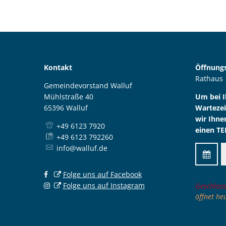
Kontakt
Öffnungs
Rathaus
Gemeindevorstand Walluf
Mühlstraße 40
Um bei 
65396 Walluf
Wartezei
wir Ihne
+49 6123 7920
einen TE
+49 6123 792260
info@walluf.de
Folge uns auf Facebook
Folge uns auf Instagram
Klicken,
Geschloss
öffnet he