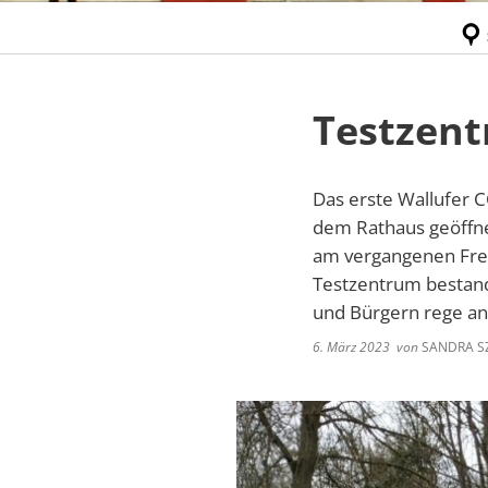
Testzen
Das erste Wallufer 
dem Rathaus geöffne
am vergangenen Frei
Testzentrum bestand
und Bürgern rege 
6. März 2023
von
SANDRA S