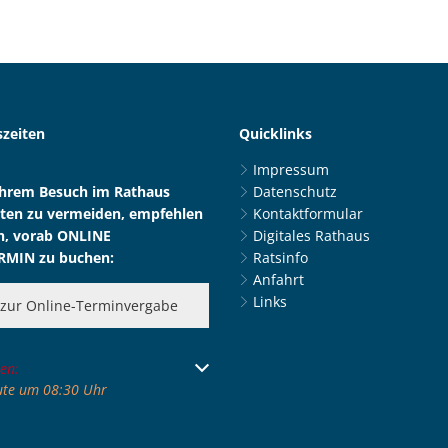
zeiten
Quicklinks
Impressum
Ihrem Besuch im Rathaus
Datenschutz
ten zu vermeiden, empfehlen
Kontaktformular
n, vorab ONLINE
Digitales Rathaus
RMIN zu buchen:
Ratsinfo
Anfahrt
Links
zur Online-Terminvergabe
 um weitere Öffnungs- oder Schließzeiten auszublenden
en:
ute um 08:30 Uhr