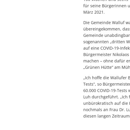
für seine Bürgerinnen u
März 2021.
Die Gemeinde Walluf w
übereingekommen, dass d
Gemeinde unabdingbar s
sogenannten „dritten We
auf eine COVID-19-Infek
Bürgermeister Nikolaos 
machen – ohne dafür er
„Grünen Hütte“ am Müh
„Ich hoffe die Wallufe
Tests“, so Bürgermeiste
60.000 COVID-19-Tests
Luh durchgeführt. „Ich 
unbürokratisch auf die 
nochmals an Frau Dr. L
diesen langen Zeitraum