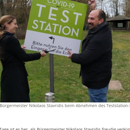
Bürgermeister Nikolaos Stavridis beim Abnehmen des Teststation-S
ge ist es her, als Bürgermeister Nikolaos Stavridis freudig verkün