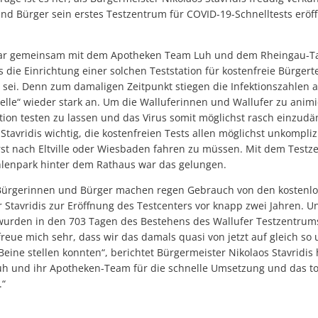
nd Bürger sein erstes Testzentrum für COVID-19-Schnelltests eröf
ar gemeinsam mit dem Apotheken Team Luh und dem Rheingau-Tau
ie Einrichtung einer solchen Teststation für kostenfreie Bürgert
ei. Denn zum damaligen Zeitpunkt stiegen die Infektionszahlen a
lle“ wieder stark an. Um die Walluferinnen und Wallufer zu animi
tion testen zu lassen und das Virus somit möglichst rasch einzud
Stavridis wichtig, die kostenfreien Tests allen möglichst unkompliz
st nach Eltville oder Wiesbaden fahren zu müssen. Mit dem Testz
lenpark hinter dem Rathaus war das gelungen.
r Bürgerinnen und Bürger machen regen Gebrauch von den kostenl
r Stavridis zur Eröffnung des Testcenters vor knapp zwei Jahren. 
 wurden in den 703 Tagen des Bestehens des Wallufer Testzentr
freue mich sehr, dass wir das damals quasi von jetzt auf gleich so
Beine stellen konnten“, berichtet Bürgermeister Nikolaos Stavridis
uh und ihr Apotheken-Team für die schnelle Umsetzung und das to
.“