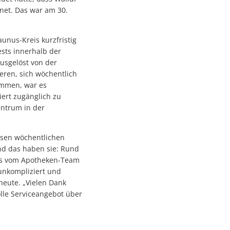
fnet. Das war am 30.
nus-Kreis kurzfristig
ests innerhalb der
usgelöst von der
eren, sich wöchentlich
ämmen, war es
iert zugänglich zu
entrum in der
osen wöchentlichen
Und das haben sie: Rund
ums vom Apotheken-Team
 unkompliziert und
 heute. „Vielen Dank
lle Serviceangebot über