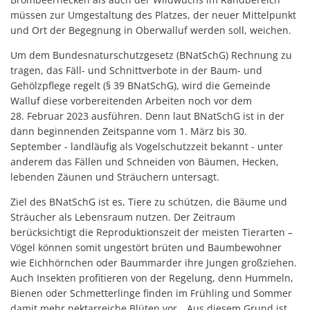
müssen zur Umgestaltung des Platzes, der neuer Mittelpunkt
und Ort der Begegnung in Oberwalluf werden soll, weichen.
Um dem Bundesnaturschutzgesetz (BNatSchG) Rechnung zu
tragen, das Fäll- und Schnittverbote in der Baum- und
Gehölzpflege regelt (§ 39 BNatSchG), wird die Gemeinde
Walluf diese vorbereitenden Arbeiten noch vor dem
28. Februar 2023 ausführen. Denn laut BNatSchG ist in der
dann beginnenden Zeitspanne vom 1. März bis 30.
September - landläufig als Vogelschutzzeit bekannt - unter
anderem das Fällen und Schneiden von Bäumen, Hecken,
lebenden Zäunen und Sträuchern untersagt.
Ziel des BNatSchG ist es, Tiere zu schützen, die Bäume und
Sträucher als Lebensraum nutzen. Der Zeitraum
berücksichtigt die Reproduktionszeit der meisten Tierarten –
Vögel können somit ungestört brüten und Baumbewohner
wie Eichhörnchen oder Baummarder ihre Jungen großziehen.
Auch Insekten profitieren von der Regelung, denn Hummeln,
Bienen oder Schmetterlinge finden im Frühling und Sommer
damit mehr nektarreiche Blüten vor. „Aus diesem Grund ist