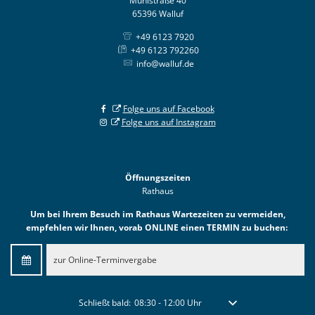
Mühlstraße 40
65396 Walluf
+49 6123 7920
+49 6123 792260
info@walluf.de
Folge uns auf Facebook
Folge uns auf Instagram
Öffnungszeiten
Rathaus
Um bei Ihrem Besuch im Rathaus Wartezeiten zu vermeiden,
empfehlen wir Ihnen, vorab ONLINE einen TERMIN zu buchen:
zur Online-Terminvergabe
Klicken, um weitere Öffnungs- oder Schließzeiten auszublen
Schließt bald:
08:30
-
12:00
Uhr
Von 08:30 bis 12:00 Uhr