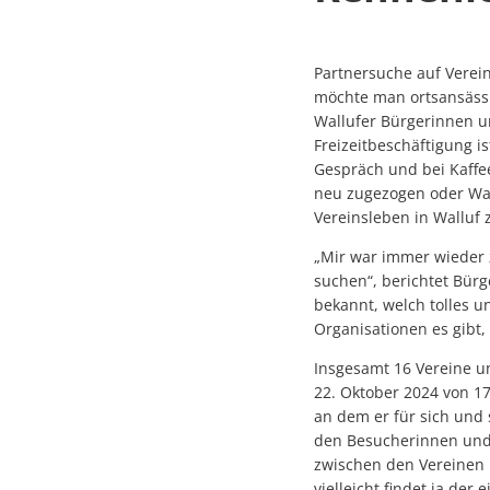
Partnersuche auf Verei
möchte man ortsansässi
Wallufer Bürgerinnen u
Freizeitbeschäftigung i
Gespräch und bei Kaff
neu zugezogen oder Wall
Vereinsleben in Walluf 
„Mir war immer wieder
suchen“, berichtet Bürge
bekannt, welch tolles u
Organisationen es gibt
Insgesamt 16 Vereine u
22. Oktober 2024 von 17
an dem er für sich und
den Besucherinnen und
zwischen den Vereinen u
vielleicht findet ja de