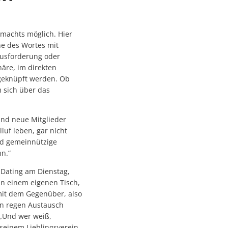
 machts möglich. Hier
e des Wortes mit
ausforderung oder
häre, im direkten
geknüpft werden. Ob
m sich über das
nd neue Mitglieder
lluf leben, gar nicht
und gemeinnützige
n.“
-Dating am Dienstag,
an einem eigenen Tisch,
mit dem Gegenüber, also
en regen Austausch
 „Und wer weiß,
 seinem Lieblingsverein