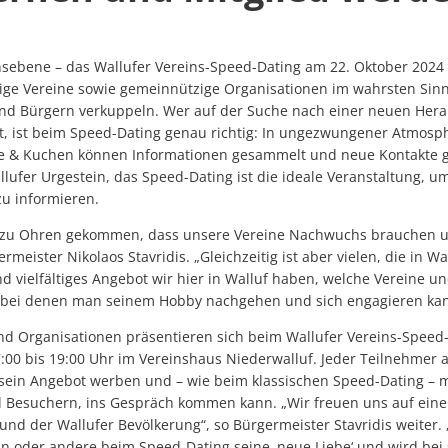
nsebene – das Wallufer Vereins-Speed-Dating am 22. Oktober 2024
ge Vereine sowie gemeinnützige Organisationen im wahrsten Sinn
nd Bürgern verkuppeln. Wer auf der Suche nach einer neuen Her
st, ist beim Speed-Dating genau richtig: In ungezwungener Atmosp
ee & Kuchen können Informationen gesammelt und neue Kontakte 
ufer Urgestein, das Speed-Dating ist die ideale Veranstaltung, u
zu informieren.
 zu Ohren gekommen, dass unsere Vereine Nachwuchs brauchen u
rmeister Nikolaos Stavridis. „Gleichzeitig ist aber vielen, die in Wa
nd vielfältiges Angebot wir hier in Walluf haben, welche Vereine 
, bei denen man seinem Hobby nachgehen und sich engagieren kan
nd Organisationen präsentieren sich beim Wallufer Vereins-Speed
:00 bis 19:00 Uhr im Vereinshaus Niederwalluf. Jeder Teilnehmer 
 sein Angebot werben und – wie beim klassischen Speed-Dating – 
 Besuchern, ins Gespräch kommen kann. „Wir freuen uns auf ein
nd der Wallufer Bevölkerung“, so Bürgermeister Stavridis weiter.
r ein oder andere beim Speed-Dating seine ‚neue Liebe‘ und wird bei